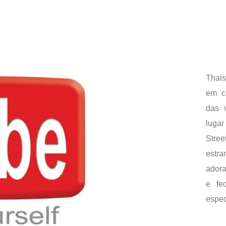
Thais
em c
das 
luga
Stre
estr
adora
e fe
espec