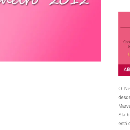
O Ne
desd
Marv
Star
está c