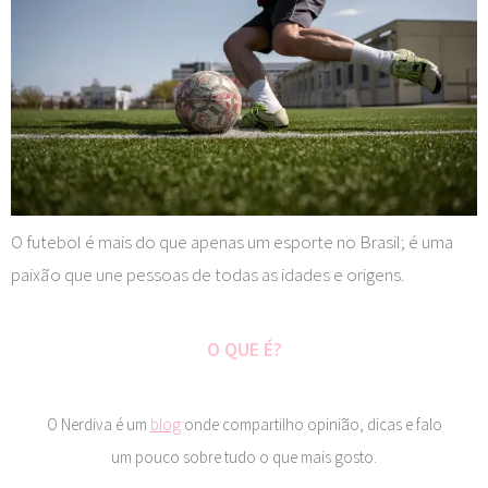
O futebol é mais do que apenas um esporte no Brasil; é uma
paixão que une pessoas de todas as idades e origens.
O QUE É?
O Nerdiva é um
blog
onde compartilho opinião, dicas e falo
um pouco sobre tudo o que mais gosto.