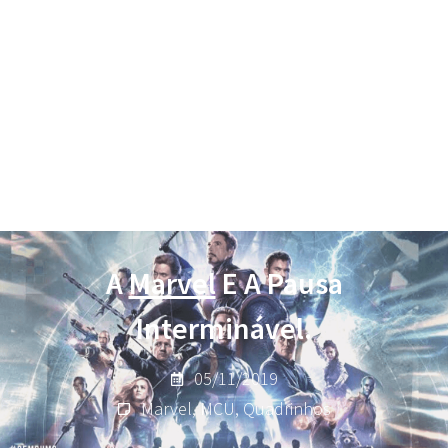
A
Marvel
E A Pausa
Interminável.
05/11/2019
Marvel
,
MCU
,
Quadrinhos