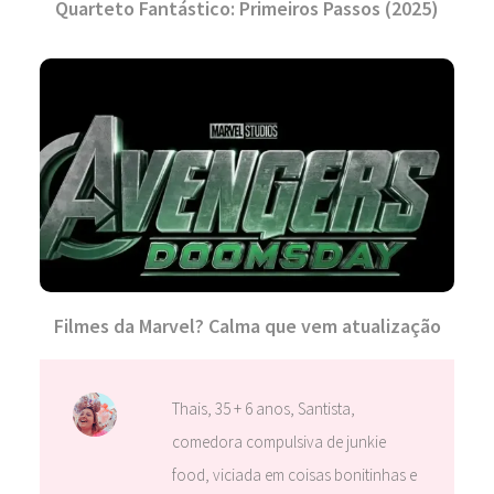
Quarteto Fantástico: Primeiros Passos (2025)
Filmes da Marvel? Calma que vem atualização
Thais, 35 + 6 anos, Santista,
comedora compulsiva de junkie
food, viciada em coisas bonitinhas e