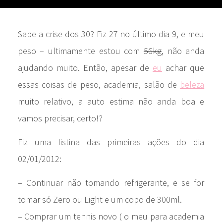
Sabe a crise dos 30? Fiz 27 no último dia 9, e meu
peso – ultimamente estou com
56kg
, não anda
ajudando muito. Então, apesar de
eu
achar que
essas coisas de peso, academia, salão de
beleza
muito relativo, a auto estima não anda boa e
vamos precisar, certo!?
Fiz uma listina das primeiras ações do dia
02/01/2012:
– Continuar não tomando refrigerante, e se for
tomar só Zero ou Light e um copo de 300ml.
– Comprar um tennis novo ( o meu para academia