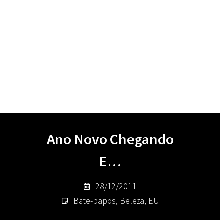
Ano Novo Chegando
E…
28/12/2011
Bate-papos
,
Beleza
,
EU