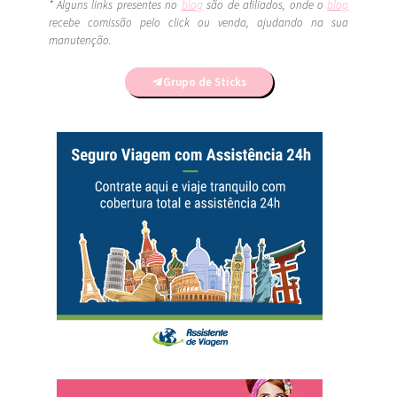
* Alguns links presentes no
blog
são de afiliados, onde o
blog
recebe comissão pelo click ou venda, ajudando na sua
manutenção.
Grupo de Sticks