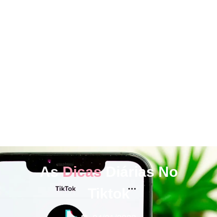
As
Dicas
Diárias No
Tiktok