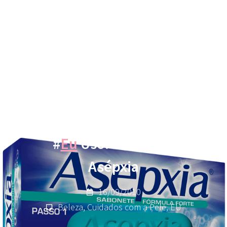
#
Eu
Uso: Sabonete
Asépxia
16/09/2010
Beleza
,
Cuidados com a Pele
,
EU