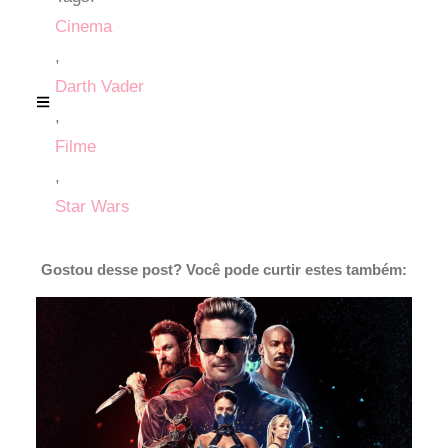
Cinema
,
Darth Vader
,
Filme
,
Star Wars
Gostou desse post? Você pode curtir estes também: