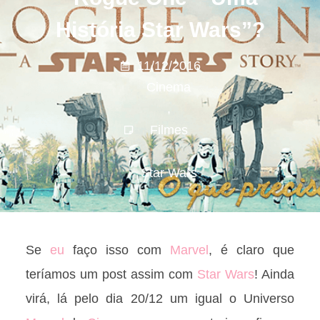
História Star Wars”?
11/12/2016
Cinema
,
Filmes
,
Star Wars
Se
eu
faço isso com
Marvel
, é claro que
teríamos um post assim com
Star Wars
! Ainda
virá, lá pelo dia 20/12 um igual o Universo