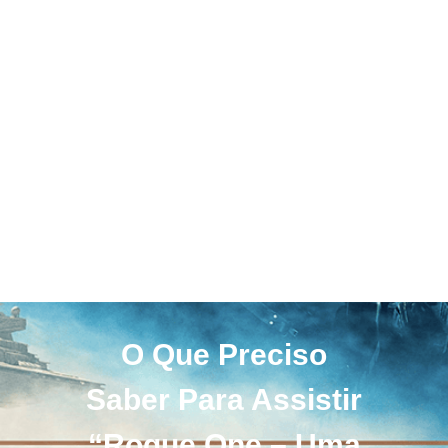
O Que Preciso
Saber Para Assistir
“Rogue One – Uma