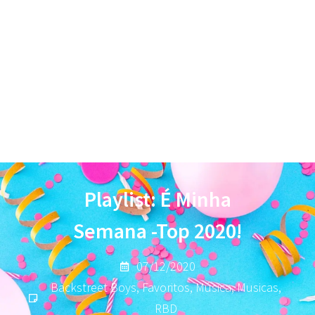
Playlist: É Minha
Semana -Top 2020!
07/12/2020
Backstreet Boys
,
Favoritos
,
Música
,
Musicas
,
RBD