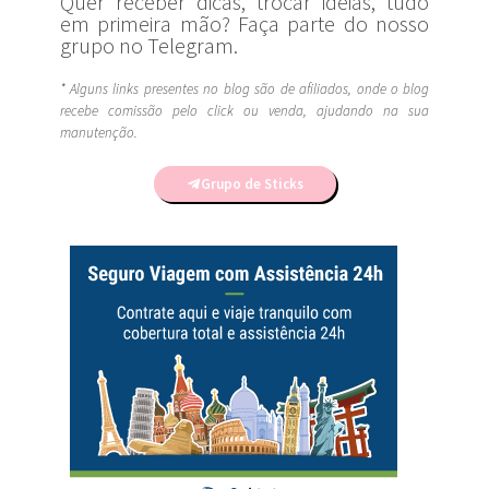
Quer receber dicas, trocar ideias, tudo
em primeira mão? Faça parte do nosso
grupo no Telegram.
* Alguns links presentes no blog são de afiliados, onde o blog
recebe comissão pelo click ou venda, ajudando na sua
manutenção.
Grupo de Sticks