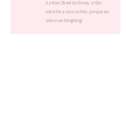
é a Main Street da Disney, e não
estranhe a cara na foto, porque ela
adora um blingbling!