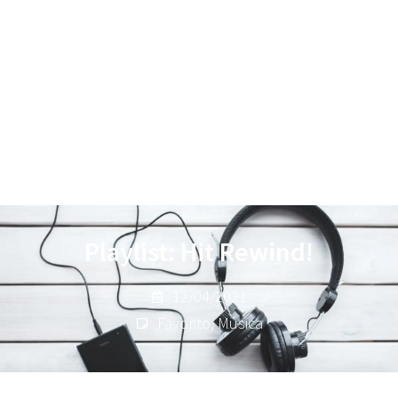
Playlist: Hit Rewind!
12/04/2021
Favorito
,
Música