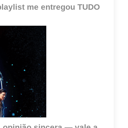
playlist me entregou TUDO
 opinião sincera — vale a