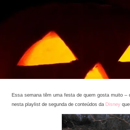
Essa semana têm uma festa de quem gosta muito – o 
nesta playlist de segunda de conteúdos da
Disney
que