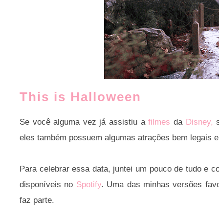
This is Halloween
Se você alguma vez já assistiu a
filmes
da
Disney,
s
eles também possuem algumas atrações bem legais e
Para celebrar essa data, juntei um pouco de tudo e c
disponíveis no
Spotify
. Uma das minhas versões favo
faz parte.