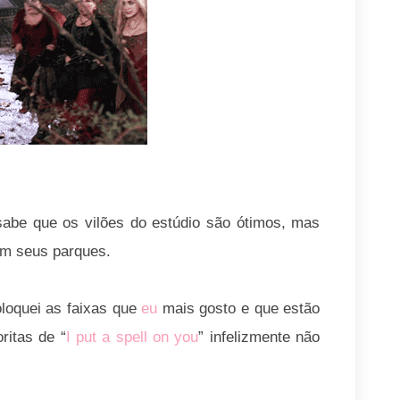
abe que os vilões do estúdio são ótimos, mas
m seus parques.
oloquei as faixas que
eu
mais gosto e que estão
ritas de “
I put a spell on you
” infelizmente não