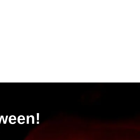
oween!