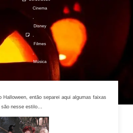
Cinema
,
Disney
,
Filmes
,
Música
Halloween, então separei aqui algumas faixas
 são nesse estilo…