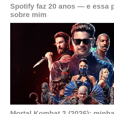
Spotify faz 20 anos — e essa 
sobre mim
Mortal Kombat 2 (2026): minha