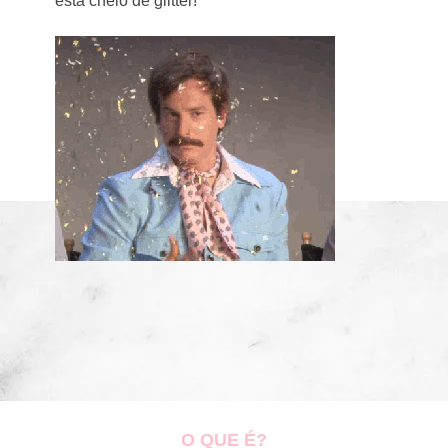
está cheio de glitter!
O QUE É?