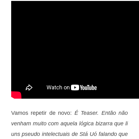
Vamos repetir de novo:
É Teaser. Então não
venham muito com aquela lógica bizarra que li
uns pseudo intelectuais de Stá Uó falando que