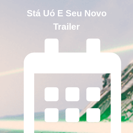
Stá Uó E Seu Novo
Trailer