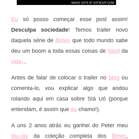
Eu
só posso começar esse post assim!
Desculpa sociedade
! Temos trailer novo
daquela série de
filmes
que todo mundo sabe
deu um boom a toda essas coisas de
Nerd
da
vida
…
Antes de falar de colocar o trailer no
blog
ou
comenta-lo, vou explicar algo que andou
rolando aqui em casa sobre Stá Uó (porque
entendam, é assim que
eu
chamo!).
A uns 2 anos atrás eu ganhei do Peter meu
blu-ray
da coleção completa dos
filmes
,