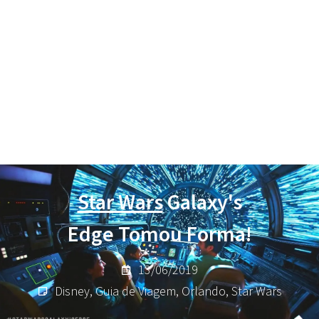
Star Wars
Galaxy's
Edge Tomou Forma!
13/06/2019
Disney
,
Guia de Viagem
,
Orlando
,
Star Wars