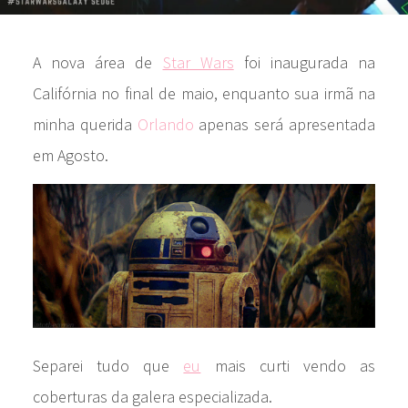
A nova área de
Star Wars
foi inaugurada na
Califórnia no final de maio, enquanto sua irmã na
minha querida
Orlando
apenas será apresentada
em Agosto.
Separei tudo que
eu
mais curti vendo as
coberturas da galera especializada.