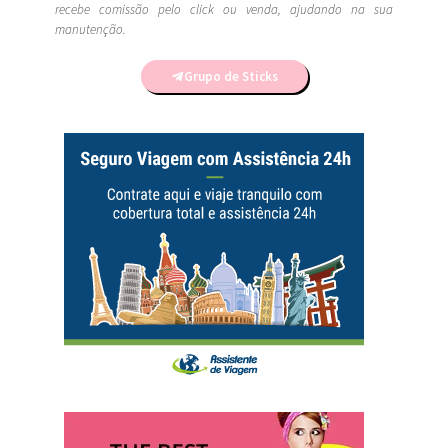
recebe comissão pelo click ou venda, ajudando na sua
manutenção.
Grupo de Sticks