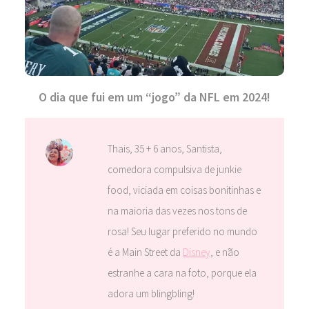
O dia que fui em um “jogo” da NFL em 2024!
Thais, 35 + 6 anos, Santista,
comedora compulsiva de junkie
food, viciada em coisas bonitinhas e
na maioria das vezes nos tons de
rosa! Seu lugar preferido no mundo
é a Main Street da
Disney
, e não
estranhe a cara na foto, porque ela
adora um blingbling!