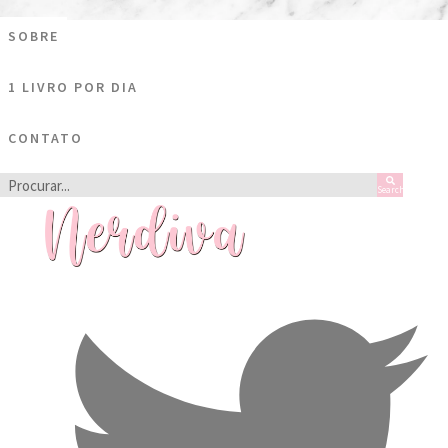
Ir
SOBRE
para
o
1 LIVRO POR DIA
conteúdo
CONTATO
Search