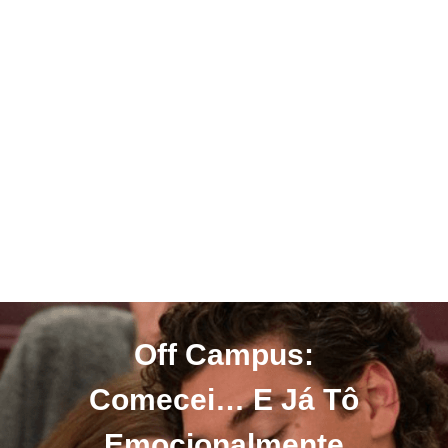
Off Campus:
Comecei… E Já Tô
Emocionalmente