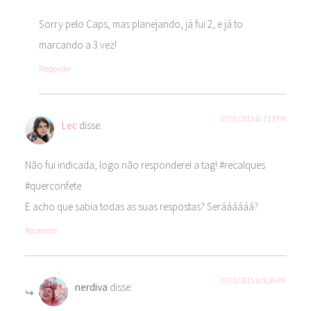
Sorry pelo Caps, mas planejando, já fui 2, e já to
marcando a 3 vez!
Responder
07/01/2015 às 7:13 PM
Lec
disse:
Não fui indicada, logo não responderei a tag! #recalques
#querconfete
E acho que sabia todas as suas respostas? Seráááááá?
Responder
07/01/2015 às 9:36 PM
nerdiva
disse: