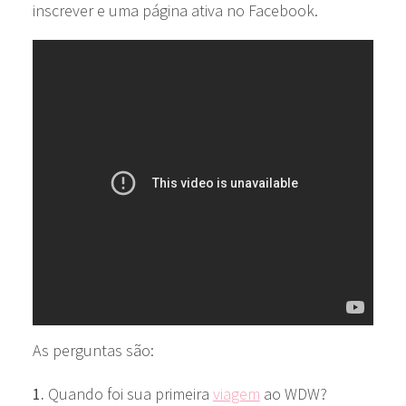
inscrever e uma página ativa no Facebook.
As perguntas são:
1.
Quando foi sua primeira
viagem
ao WDW?