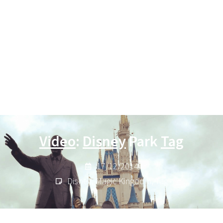
Video
:
Disney
Park
Tag
17/12/2014
Disney
,
Magic Kingdom
,
Tag