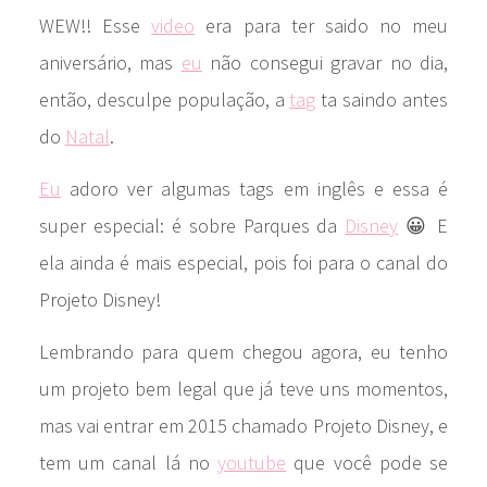
WEW!! Esse
video
era para ter saido no meu
aniversário, mas
eu
não consegui gravar no dia,
então, desculpe população, a
tag
ta saindo antes
do
Natal
.
Eu
adoro ver algumas tags em inglês e essa é
super especial: é sobre Parques da
Disney
😀 E
ela ainda é mais especial, pois foi para o canal do
Projeto Disney!
Lembrando para quem chegou agora, eu tenho
um projeto bem legal que já teve uns momentos,
mas vai entrar em 2015 chamado Projeto Disney, e
tem um canal lá no
youtube
que você pode se