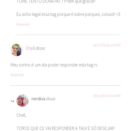
TOME TENTO DONA PATTY! tem que gravar!
Eu acho legal essa tag porque é sobre parques, coisas!! <3
Responder
18/12/2014 às 3:47 PM
Chell
disse:
Meu sonho é: um dia poder responder esta tag rs
Responder
19/12/2014 às 5:34 PM
nerdiva
disse:
Chell,
TORCE QUE CE VAI RESPONDER A TAG! É SÓ DESEJAR!