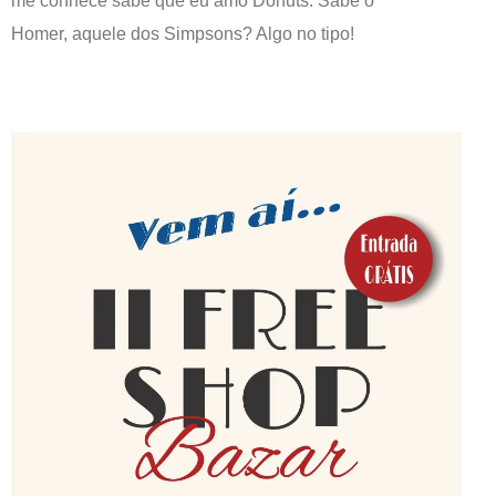
me conhece sabe que eu amo Donuts. Sabe o
Homer, aquele dos Simpsons? Algo no tipo!