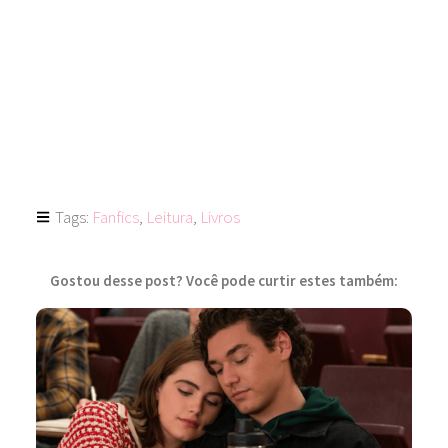
Tags:
Fanfics
,
Leitura
,
Livros
Gostou desse post? Você pode curtir estes também: