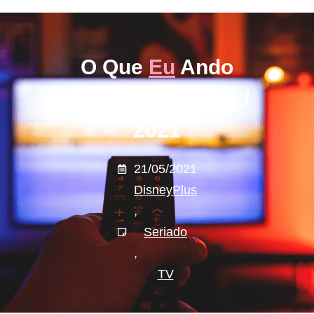
O Que
Eu
Ando
Assistindo? Maio /
2021
21/05/2021
DisneyPlus
,
Seriado
,
TV