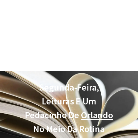
Segunda-Feira,
Leituras E Um
Pedacinho De
Orlando
No Meio Da Rotina