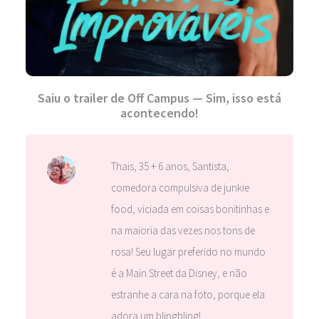
Saiu o trailer de Off Campus — Sim, isso está
acontecendo!
Thais, 35 + 6 anos, Santista,
comedora compulsiva de junkie
food, viciada em coisas bonitinhas e
na maioria das vezes nos tons de
rosa! Seu lugar preferido no mundo
é a Main Street da Disney, e não
estranhe a cara na foto, porque ela
adora um blingbling!