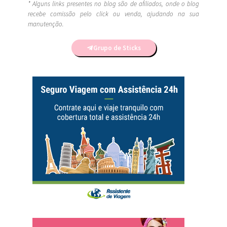
* Alguns links presentes no blog são de afiliados, onde o blog
recebe comissão pelo click ou venda, ajudando na sua
manutenção.
Grupo de Sticks