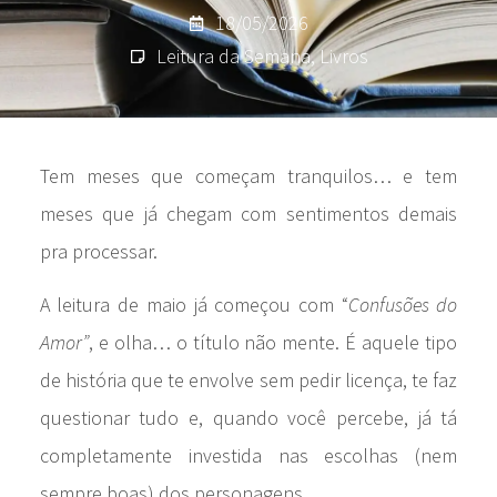
18/05/2026
Leitura da Semana
,
Livros
Tem meses que começam tranquilos… e tem
meses que já chegam com sentimentos demais
pra processar.
A leitura de maio já começou com “
Confusões do
Amor”
, e olha… o título não mente. É aquele tipo
de história que te envolve sem pedir licença, te faz
questionar tudo e, quando você percebe, já tá
completamente investida nas escolhas (nem
sempre boas) dos personagens.