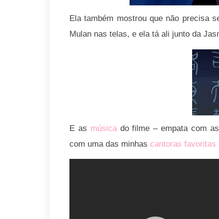
Ela também mostrou que não precisa ser 
Mulan nas telas, e ela tá ali junto da J
E as
música
do filme – empata com a
com uma das minhas
cantoras favoritas