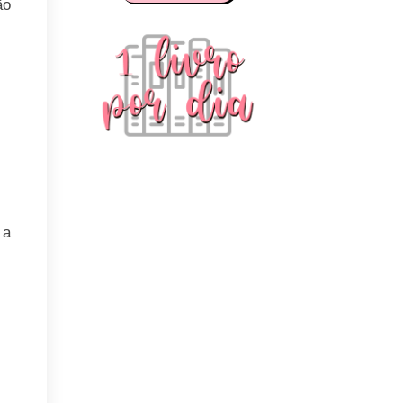
ão
 a