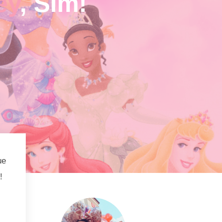
ey
, Sim!
ue
!