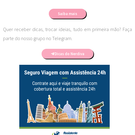
Saiba mais
Quer receber dicas, trocar ideias, tudo em primeira mão? Faça
parte do nosso grupo no Telegram.
Dicas do Nerdiva