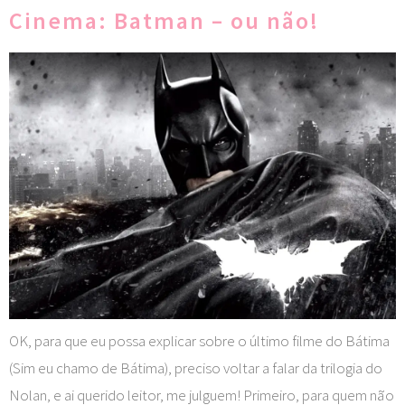
Cinema: Batman – ou não!
OK, para que eu possa explicar sobre o último filme do Bátima
(Sim eu chamo de Bátima), preciso voltar a falar da trilogia do
Nolan, e ai querido leitor, me julguem! Primeiro, para quem não