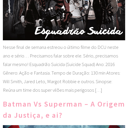
Nesse final de semana estreou o último filme do DCU neste
ano e sério… Precisamos falar sobre ele. Sério, precisamos
falar mesmo! Esquadrão Suicida (Suicide Squad) Ano: 2016
Gênero: Ação e Fantasia. Tempo de Duração: 130 min Atores:
Will Smith, Jared Leto, Margot Robbie e outros. Sinopse:
Reúna um time dos super vilões mais perigosos […]
Batman Vs Superman – A Origem
da Justiça, e ai?