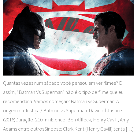
Quantas vezes num sábado você pensou em ver filmes? E
assim, “Batman Vs Superman” não é o tipo de filme que eu
recomendaria. Vamos começar? Batman vs Superman: A
origem da Justiça / Batman vs Superman: Dawn of Justice
(2016)Duração: 210 minElenco: Ben Affleck, Henry Cavill, Amy
Adams entre outrosSinopse: Clark Kent (Henry Cavill) tenta […]