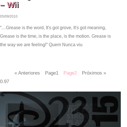
– Wii
05/09/2010
“…Grease is the word, It's got grove, It's got meaning,
Grease is the time, is the place, is the motion. Grease is
the way we are feeling!” Quem Nunca viu
« Anteriores
Page
1
Page
2
Próximos »