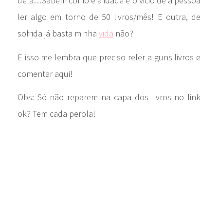
dela…Sabem como é a idade e o vicio de a pessoa
ler algo em torno de 50 livros/mês! E outra, de
sofrida já basta minha
vida
não?
E isso me lembra que preciso reler alguns livros e
comentar aqui!
Obs: Só não reparem na capa dos livros no link
ok? Tem cada perola!