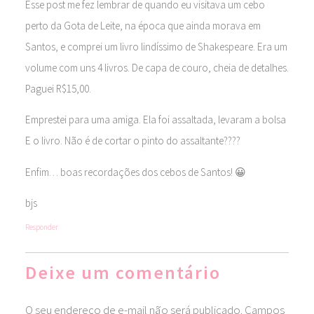
Esse post me fez lembrar de quando eu visitava um cebo
perto da Gota de Leite, na época que ainda morava em
Santos, e comprei um livro lindíssimo de Shakespeare. Era um
volume com uns 4 livros. De capa de couro, cheia de detalhes.
Paguei R$15,00.
Emprestei para uma amiga. Ela foi assaltada, levaram a bolsa
E o livro. Não é de cortar o pinto do assaltante????
Enfim… boas recordações dos cebos de Santos! 😀
bjs
Responder
Deixe um comentário
O seu endereço de e-mail não será publicado.
Campos