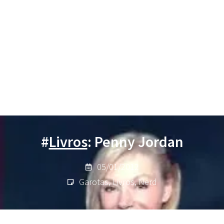
#
Livros
: Penny Jordan
05/01/2012
Garotas
,
Livros
,
Nerd