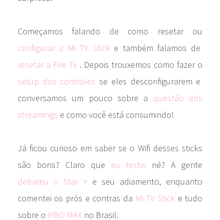
Começamos falando de como resetar ou
configurar a Mi TV Stick
e também falamos de
resetar a Fire Tv
. Depois trouxemos como fazer o
setup dos controles
se eles desconfigurarem e
conversamos um pouco sobre a
questão dos
streamings
e como você está consumindo!
Já ficou curioso em saber se o Wifi desses sticks
são bons? Claro que
eu testei
né? A gente
debateu o Star +
e seu adiamento, enquanto
comentei os prós e contras da
Mi TV Stick
e tudo
sobre o
HBO MAX
no Brasil.