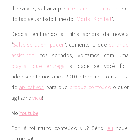
dessa vez, voltada pra
melhorar o humor
e falei
do tão aguardado filme do “
Mortal Kombat
“.
Depois lembrando a trilha sonora da novela
“
Salve-se quem puder
“, comentei o que
eu
ando
assistindo
nos seriados, voltamos com uma
playlist que entrega
a idade se você foi
adolescente nos anos 2010 e terminei com a dica
de
aplicativos
para que
produz conteúdo
e quer
agilizar a
vida
!
No
Youtube
:
Por lá foi muito conteúdo viu? Sério,
eu
fiquei
surpresa!