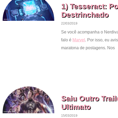
1) Tesseract: 
Destrinchado
22/03/2019
Se você acompanha o Nerdiva
falo é
Marvel
. Por isso, eu av
maratona de postagens. Nos
Saiu Outro Trai
Ultimato
15/03/2019