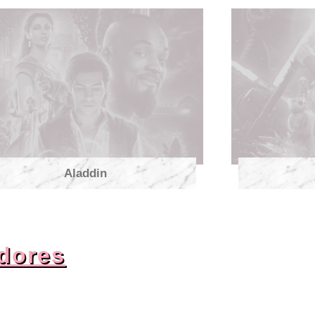
Aladdin
dores