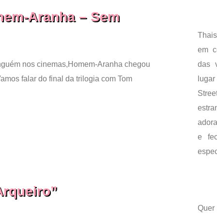
mem-Aranha – Sem
Thais
em c
das 
inguém nos cinemas,Homem-Aranha chegou
luga
Vamos falar do final da trilogia com Tom
Stre
estr
adora
e fe
espec
Arqueiro”
Quer 