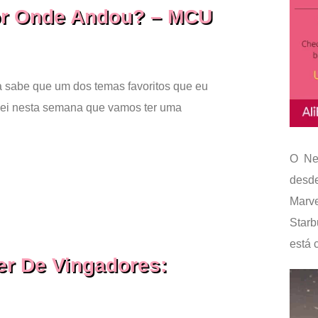
Por Onde Andou? – MCU
 sabe que um dos temas favoritos que eu
isei nesta semana que vamos ter uma
O Ne
desd
Marv
Star
está c
ler De Vingadores: